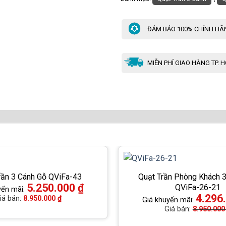
ĐẢM BẢO 100% CHÍNH HÃ
MIỄN PHÍ GIAO HÀNG TP. 
rần 3 Cánh Gỗ QViFa-43
Quạt Trần Phòng Khách 
5.250.000
₫
QViFa-26-21
yến mãi:
4.296
iá bán:
8.950.000
₫
Giá khuyến mãi:
Giá bán:
8.950.00