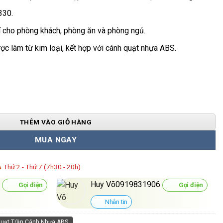
330.
rí cho phòng khách, phòng ăn và phòng ngủ.
ợc làm từ kim loại, kết hợp với cánh quạt nhựa ABS.
T9288/T số lượng
THÊM VÀO GIỎ HÀNG
MUA NGAY
Á
Thứ 2 - Thứ 7 (7h30 - 20h)
0
Huy Võ0919831906
Gọi điện
Gọi điện
Nhắn tin
uạt Trần Cánh Nhựa ABS