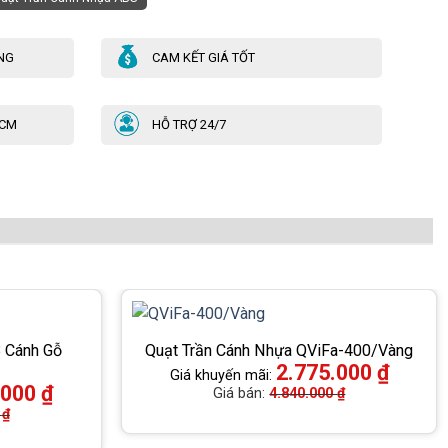
NG
CAM KẾT GIÁ TỐT
HCM
HỖ TRỢ 24/7
3 Cánh Gỗ
Quạt Trần Cánh Nhựa QViFa-400/Vàng
2.775.000
₫
Giá khuyến mãi:
.000
₫
Giá bán:
4.840.000
₫
0
₫