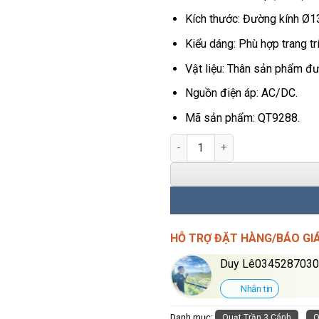
Kích thước: Đường kính Ø1
Kiểu dáng: Phù hợp trang t
Vật liệu: Thân sản phẩm đư
Nguồn điện áp: AC/DC.
Mã sản phẩm: QT9288.
Quạt Sát Trần 3 Cánh Trắng Q
HỖ TRỢ ĐẶT HÀNG/BÁO GI
Duy Lê034528703
Nhắn tin
Danh mục:
,
Quạt Trần 3 Cánh
Q