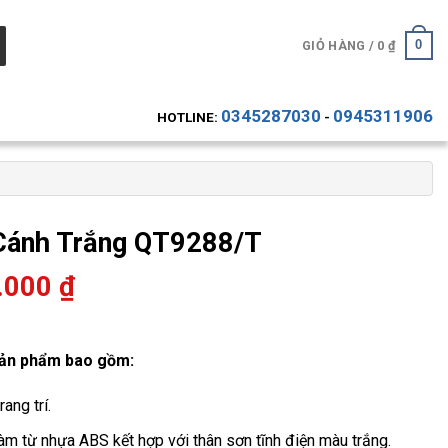
0
GIỎ HÀNG /
0
₫
0345287030
0945311906
HOTLINE:
-
 Cánh Trắng QT9288/T
.000
₫
sản phẩm bao gồm:
ang trí.
m từ nhựa ABS kết hợp với thân sơn tĩnh điện màu trắng.