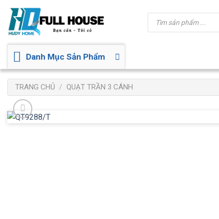
Bỏ
Tìm
qua
kiếm
sản
nội
phẩm
dung
Danh Mục Sản Phẩm
TRANG CHỦ
/
QUẠT TRẦN 3 CÁNH