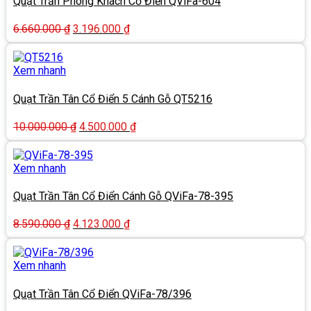
Quạt Trần Phòng Khách Cổ Điển QViFa-604
Giá
Giá
6.660.000
₫
3.196.000
₫
gốc
hiện
là:
tại
6.660.000 ₫.
là:
Xem nhanh
3.196.000 ₫.
Quạt Trần Tân Cổ Điển 5 Cánh Gỗ QT5216
Giá
Giá
10.000.000
₫
4.500.000
₫
gốc
hiện
là:
tại
10.000.000 ₫.
là:
Xem nhanh
4.500.000 ₫.
Quạt Trần Tân Cổ Điển Cánh Gỗ QViFa-78-395
Giá
Giá
8.590.000
₫
4.123.000
₫
gốc
hiện
là:
tại
8.590.000 ₫.
là:
Xem nhanh
4.123.000 ₫.
Quạt Trần Tân Cổ Điển QViFa-78/396