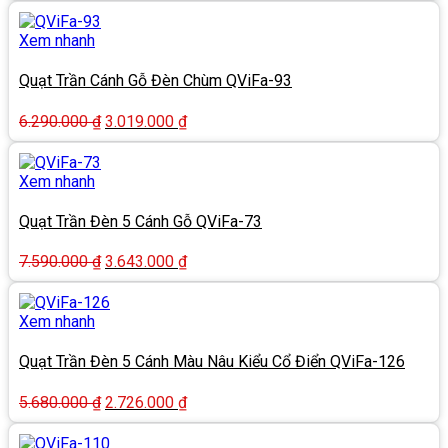
là:
tại
5.290.000 ₫.
là:
Xem nhanh
2.539.000 ₫.
Quạt Trần Cánh Gỗ Đèn Chùm QViFa-93
Giá
Giá
6.290.000
₫
3.019.000
₫
gốc
hiện
là:
tại
6.290.000 ₫.
là:
Xem nhanh
3.019.000 ₫.
Quạt Trần Đèn 5 Cánh Gỗ QViFa-73
Giá
Giá
7.590.000
₫
3.643.000
₫
gốc
hiện
là:
tại
7.590.000 ₫.
là:
Xem nhanh
3.643.000 ₫.
Quạt Trần Đèn 5 Cánh Màu Nâu Kiểu Cổ Điển QViFa-126
Giá
Giá
5.680.000
₫
2.726.000
₫
gốc
hiện
là:
tại