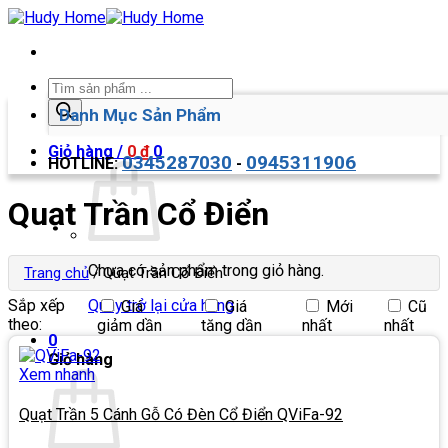
Bỏ
qua
nội
dung
Tìm
kiếm
Danh Mục Sản Phẩm
sản
phẩm
Giỏ hàng /
0
₫
0
0345287030
0945311906
HOTLINE:
-
Quạt Trần Cổ Điển
Chưa có sản phẩm trong giỏ hàng.
Trang chủ
/
Quạt Trần Cổ Điển
Sắp xếp
Quay trở lại cửa hàng
Giá
Giá
Mới
Cũ
theo:
giảm dần
tăng dần
nhất
nhất
0
Giỏ hàng
Xem nhanh
Quạt Trần 5 Cánh Gỗ Có Đèn Cổ Điển QViFa-92