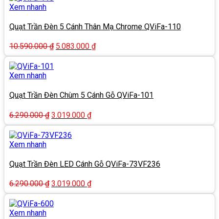
5.680.000 ₫.
là:
Xem nhanh
2.726.000 ₫.
Quạt Trần Đèn 5 Cánh Thân Mạ Chrome QViFa-110
Giá
Giá
10.590.000
₫
5.083.000
₫
gốc
hiện
là:
tại
10.590.000 ₫.
là:
Xem nhanh
5.083.000 ₫.
Quạt Trần Đèn Chùm 5 Cánh Gỗ QViFa-101
Giá
Giá
6.290.000
₫
3.019.000
₫
gốc
hiện
là:
tại
6.290.000 ₫.
là:
Xem nhanh
3.019.000 ₫.
Quạt Trần Đèn LED Cánh Gỗ QViFa-73VF236
Giá
Giá
6.290.000
₫
3.019.000
₫
gốc
hiện
là:
tại
6.290.000 ₫.
là:
Xem nhanh