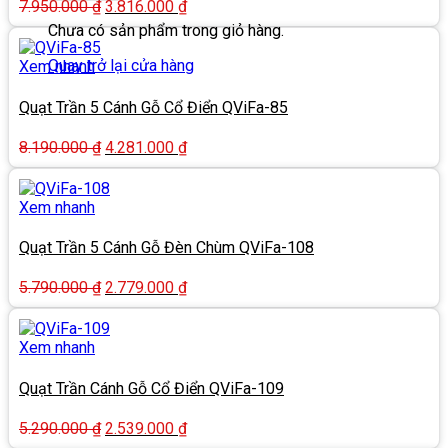
Giá
Giá
7.950.000
₫
3.816.000
₫
gốc
hiện
Chưa có sản phẩm trong giỏ hàng.
là:
tại
7.950.000 ₫.
là:
Quay trở lại cửa hàng
Xem nhanh
3.816.000 ₫.
Quạt Trần 5 Cánh Gỗ Cổ Điển QViFa-85
Giá
Giá
8.190.000
₫
4.281.000
₫
gốc
hiện
là:
tại
8.190.000 ₫.
là:
Xem nhanh
4.281.000 ₫.
Quạt Trần 5 Cánh Gỗ Đèn Chùm QViFa-108
Giá
Giá
5.790.000
₫
2.779.000
₫
gốc
hiện
là:
tại
5.790.000 ₫.
là:
Xem nhanh
2.779.000 ₫.
Quạt Trần Cánh Gỗ Cổ Điển QViFa-109
Giá
Giá
5.290.000
₫
2.539.000
₫
gốc
hiện