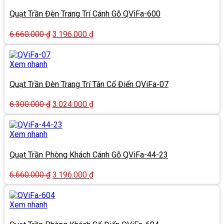
3.019.000 ₫.
Quạt Trần Đèn Trang Trí Cánh Gỗ QViFa-600
Giá
Giá
6.660.000
₫
3.196.000
₫
gốc
hiện
là:
tại
6.660.000 ₫.
là:
Xem nhanh
3.196.000 ₫.
Quạt Trần Đèn Trang Trí Tân Cổ Điển QViFa-07
Giá
Giá
6.300.000
₫
3.024.000
₫
gốc
hiện
là:
tại
6.300.000 ₫.
là:
Xem nhanh
3.024.000 ₫.
Quạt Trần Phòng Khách Cánh Gỗ QViFa-44-23
Giá
Giá
6.660.000
₫
3.196.000
₫
gốc
hiện
là:
tại
6.660.000 ₫.
là:
Xem nhanh
3.196.000 ₫.