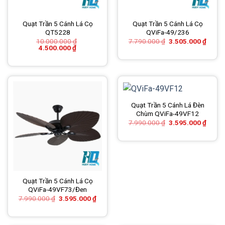
Quạt Trần 5 Cánh Lá Cọ
Quạt Trần 5 Cánh Lá Cọ
QT5228
QViFa-49/236
Giá
Giá
10.000.000
₫
7.790.000
₫
3.505.000
₫
Giá
Giá
gốc
hiện
4.500.000
₫
gốc
hiện
là:
tại
là:
tại
7.790.000 ₫.
là:
10.000.000 ₫.
là:
3.505
4.500.000 ₫.
Quạt Trần 5 Cánh Lá Đèn
Chùm QViFa-49VF12
Giá
Giá
7.990.000
₫
3.595.000
₫
gốc
hiện
là:
tại
7.990.000 ₫.
là:
3.595
Quạt Trần 5 Cánh Lá Cọ
QViFa-49VF73/Đen
Giá
Giá
7.990.000
₫
3.595.000
₫
gốc
hiện
là:
tại
7.990.000 ₫.
là:
3.595.000 ₫.