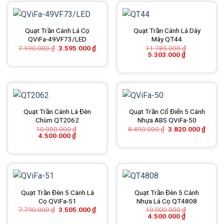
Quạt Trần Cánh Lá Cọ
Quạt Trần Cánh Lá Dây
QViFa-49VF73/LED
Mây QT44
Giá
Giá
7.990.000
₫
3.595.000
₫
11.785.000
₫
gốc
hiện
Giá
Giá
5.303.000
₫
là:
tại
gốc
hiện
7.990.000 ₫.
là:
là:
tại
3.595.000 ₫.
11.785.000 ₫.
là:
5.303.000 ₫.
Quạt Trần Cánh Lá Đèn
Quạt Trần Cổ Điển 5 Cánh
Chùm QT2062
Nhựa ABS QViFa-50
Giá
Giá
10.000.000
₫
8.490.000
₫
3.820.000
₫
Giá
Giá
gốc
hiện
4.500.000
₫
gốc
hiện
là:
tại
là:
tại
8.490.000 ₫.
là:
10.000.000 ₫.
là:
3.820
4.500.000 ₫.
Quạt Trần Đèn 5 Cánh Lá
Quạt Trần Đèn 5 Cánh
Cọ QViFa-51
Nhựa Lá Cọ QT4808
Giá
Giá
7.790.000
₫
3.505.000
₫
10.000.000
₫
gốc
hiện
Giá
Giá
4.500.000
₫
là:
tại
gốc
hiện