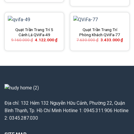
7.790.000 ₫.
là:
là:
tại
3.505.000 ₫.
10.000.000 ₫.
là:
4.500.000 ₫.
Quạt Trần Trang Trí 5
Quạt Trần Trang Trí
Cánh Lá QViFa-49
Phòng Khách QViFa-77
Giá
Giá
Giá
Giá
9.160.000
₫
4.122.000
₫
7.630.000
₫
3.433.000
₫
gốc
hiện
gốc
hiện
là:
tại
là:
tại
9.160.000 ₫.
là:
7.630.000 ₫.
là:
4.122.000 ₫.
3.433
Địa chỉ: 132 Hẻm 132 Nguyễn Hữu Cảnh, Phường 22, Quận
Bình Thạnh, Tp. Hồ Chí Minh Hotline 1: 0945.311.906 Hotline
2: 0345.287.030