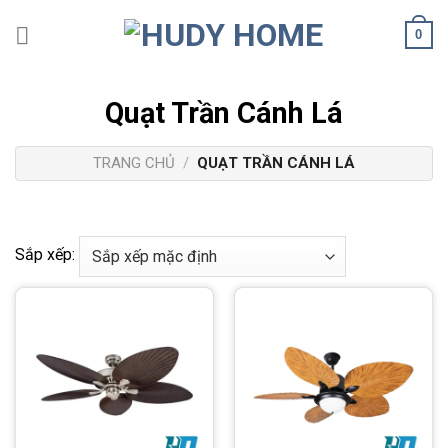
Bỏ
0
qua
nội
dung
Quạt Trần Cánh Lá
TRANG CHỦ
/
QUẠT TRẦN CÁNH LÁ
Sắp xếp: