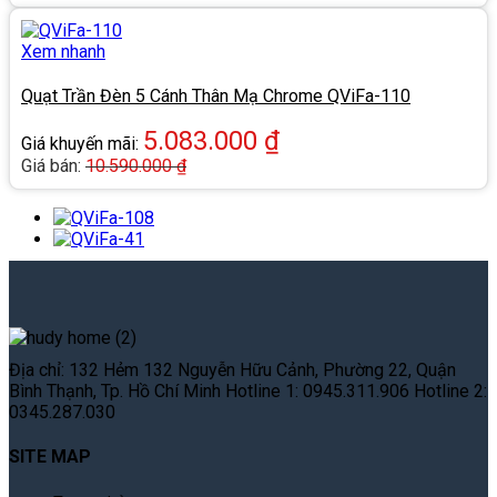
Xem nhanh
Quạt Trần Đèn 5 Cánh Thân Mạ Chrome QViFa-110
5.083.000
₫
Giá khuyến mãi:
Giá bán:
10.590.000
₫
Địa chỉ: 132 Hẻm 132 Nguyễn Hữu Cảnh, Phường 22, Quận
Bình Thạnh, Tp. Hồ Chí Minh Hotline 1: 0945.311.906 Hotline 2:
0345.287.030
SITE MAP