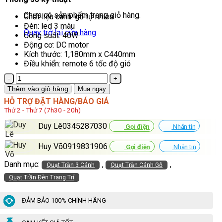
Chưa có sản phẩm trong giỏ hàng.
Chất liệu cánh: gỗ tự nhiên
Đèn: led 3 màu
Quay trở lại cửa hàng
Công suất: 40W
Động cơ: DC motor
Kích thước: 1,180mm x C440mm
Điều khiển: remote 6 tốc độ gió
Quạt
Trần
Thêm vào giỏ hàng
Mua ngay
Trang
HỖ TRỢ ĐẶT HÀNG/BÁO GIÁ
Trí
Thứ 2 - Thứ 7 (7h30 - 20h)
Phòng
Khách
Duy Lê0345287030
Gọi điện
Nhắn tin
Cánh
Gỗ
Huy Võ0919831906
Gọi điện
Nhắn tin
QViFa-
60
Danh mục:
,
,
Quạt Trần 3 Cánh
Quạt Trần Cánh Gỗ
số
Quạt Trần Đèn Trang Trí
lượng
ĐẢM BẢO 100% CHÍNH HÃNG