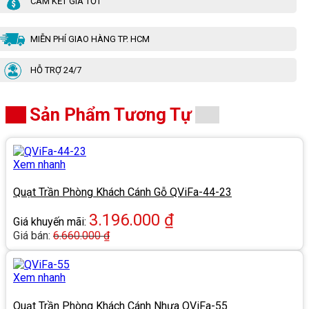
CAM KẾT GIÁ TỐT
MIỄN PHÍ GIAO HÀNG TP. HCM
HỖ TRỢ 24/7
Sản Phẩm Tương Tự
Xem nhanh
Quạt Trần Phòng Khách Cánh Gỗ QViFa-44-23
3.196.000
₫
Giá khuyến mãi:
Giá bán:
6.660.000
₫
Xem nhanh
Quạt Trần Phòng Khách Cánh Nhựa QViFa-55