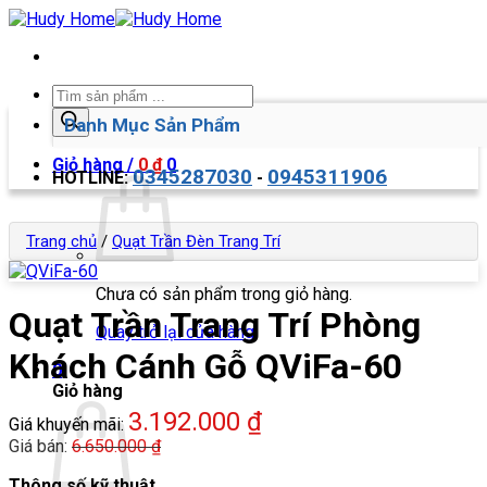
Bỏ
qua
nội
dung
Tìm
kiếm
Danh Mục Sản Phẩm
sản
phẩm
Giỏ hàng /
0
₫
0
0345287030
0945311906
HOTLINE:
-
Trang chủ
/
Quạt Trần Đèn Trang Trí
Chưa có sản phẩm trong giỏ hàng.
Quạt Trần Trang Trí Phòng
Quay trở lại cửa hàng
Khách Cánh Gỗ QViFa-60
0
Giỏ hàng
3.192.000
₫
Giá khuyến mãi:
Giá bán:
6.650.000
₫
Thông số kỹ thuật