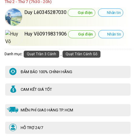
Thứ 2 - Thứ 7 (7h30 - 20h)
Duy Lê0345287030
Gọi điện
Nhắn tin
Huy Võ0919831906
Gọi điện
Nhắn tin
Danh mục:
,
Quạt Trần 3 Cánh
Quạt Trần Cánh Gỗ
ĐẢM BẢO 100% CHÍNH HÃNG
CAM KẾT GIÁ TỐT
MIỄN PHÍ GIAO HÀNG TP. HCM
HỖ TRỢ 24/7