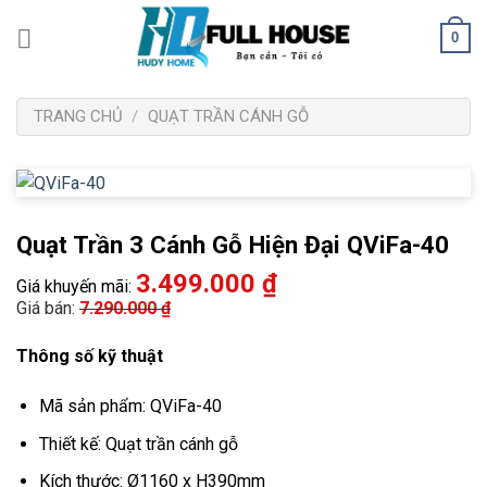
Bỏ
0
qua
nội
dung
TRANG CHỦ
/
QUẠT TRẦN CÁNH GỖ
Quạt Trần 3 Cánh Gỗ Hiện Đại QViFa-40
3.499.000
₫
Giá khuyến mãi:
Giá bán:
7.290.000
₫
Thông số kỹ thuật
Mã sản phẩm: QViFa-40
Thiết kế: Quạt trần cánh gỗ
Kích thước: Ø1160 x H390mm