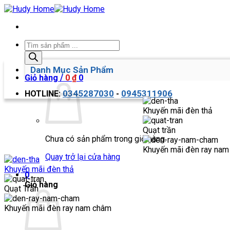
Bỏ
qua
nội
dung
Tìm
kiếm
sản
Danh Mục Sản Phẩm
phẩm
Giỏ hàng /
0
₫
0
0345287030
0945311906
HOTLINE:
-
Khuyến mãi đèn thả
Quạt trần
Chưa có sản phẩm trong giỏ hàng.
Khuyến mãi đèn ray na
Quay trở lại cửa hàng
Khuyến mãi đèn thả
0
Giỏ hàng
Quạt Trần
Khuyến mãi đèn ray nam châm