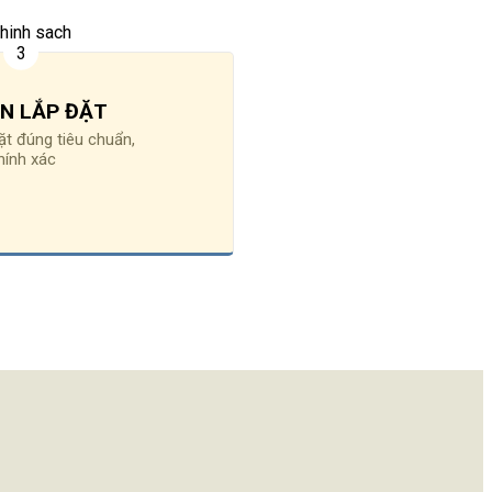
N LẮP ĐẶT
ặt đúng tiêu chuẩn,
hính xác