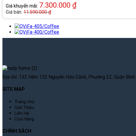
7.300.000
₫
Giá khuyến mãi:
Giá bán:
11.590.000
₫
Địa chỉ: 132 Hẻm 132 Nguyễn Hữu Cảnh, Phường 22, Quận Bình T
SITE MAP
Trang chủ
Giới Thiệu
Liên Hệ
Cửa Hàng
CHÍNH SÁCH