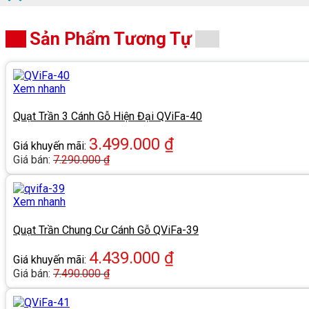
Sản Phẩm Tương Tự
Xem nhanh
Quạt Trần 3 Cánh Gỗ Hiện Đại QViFa-40
3.499.000
₫
Giá khuyến mãi:
Giá bán:
7.290.000
₫
Xem nhanh
Quạt Trần Chung Cư Cánh Gỗ QViFa-39
4.439.000
₫
Giá khuyến mãi:
Giá bán:
7.490.000
₫