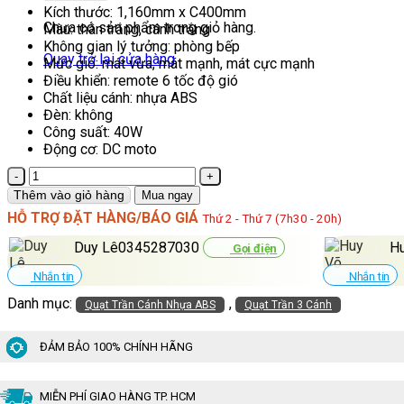
Kích thước: 1,160mm x C400mm
Chưa có sản phẩm trong giỏ hàng.
Màu: thân trắng, cánh trắng
Không gian lý tưởng: phòng bếp
Quay trở lại cửa hàng
Mức gió:
mát vừa, mát mạnh, mát cực mạnh
Điều khiển: remote 6 tốc độ gió
Chất liệu cánh: nhựa ABS
Đèn: không
Công suất: 40W
Động cơ: DC moto
Quạt
Trần
Thêm vào giỏ hàng
Mua ngay
Trang
HỖ TRỢ ĐẶT HÀNG/BÁO GIÁ
Thứ 2 - Thứ 7 (7h30 - 20h)
Trí
3
Duy Lê0345287030
H
Gọi điện
Cánh
Trắng
Nhắn tin
Nhắn tin
QViFa-
Danh mục:
,
Quạt Trần Cánh Nhựa ABS
Quạt Trần 3 Cánh
400/Trắng
số
lượng
ĐẢM BẢO 100% CHÍNH HÃNG
MIỄN PHÍ GIAO HÀNG TP. HCM