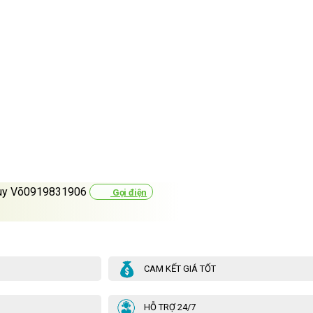
uy Võ0919831906
Gọi điện
CAM KẾT GIÁ TỐT
HỖ TRỢ 24/7