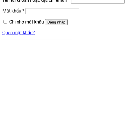
Tên tài khoản hoặc địa chỉ email
*
buộc
Bắt
Mật khẩu
*
buộc
Ghi nhớ mật khẩu
Đăng nhập
Quên mật khẩu?
Thiết Bị Đèn
Đèn Chiếu Sáng
Đèn LED Ray Nam Châm
Đèn Trang Trí
Đèn Thả Trần
Đèn Bàn
Đèn Ngoại Thất