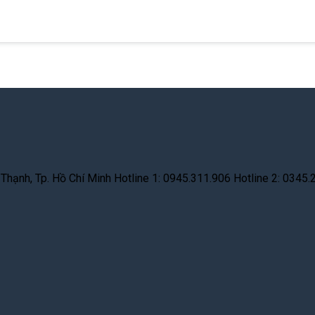
hạnh, Tp. Hồ Chí Minh Hotline 1: 0945.311.906 Hotline 2: 0345.