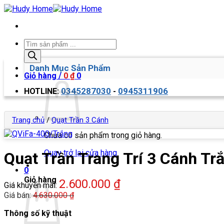
Bỏ
qua
nội
dung
Tìm
kiếm
sản
Danh Mục Sản Phẩm
phẩm
Giỏ hàng /
0
₫
0
0345287030
0945311906
HOTLINE:
-
Trang chủ
/
Quạt Trần 3 Cánh
Chưa có sản phẩm trong giỏ hàng.
Quay trở lại cửa hàng
Quạt Trần Trang Trí 3 Cánh T
0
Giỏ hàng
2.600.000
₫
Giá khuyến mãi:
Giá bán:
4.630.000
₫
Thông số kỹ thuật