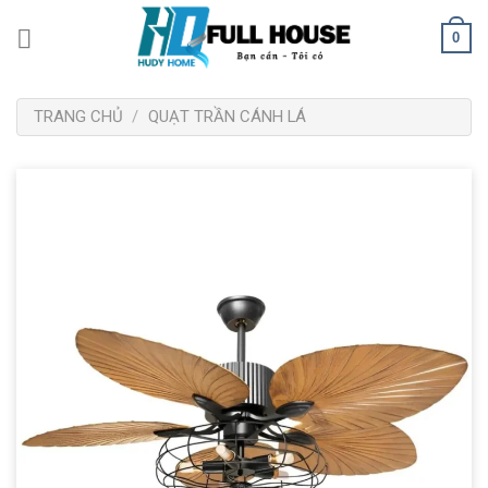
Bỏ
0
qua
nội
dung
TRANG CHỦ
/
QUẠT TRẦN CÁNH LÁ