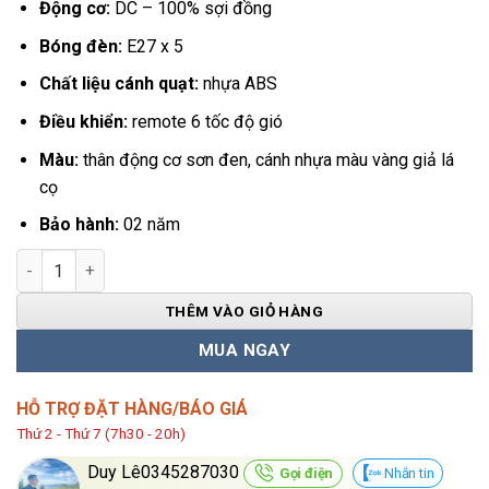
Động cơ:
DC – 100% sợi đồng
Bóng đèn:
E27 x 5
Chất liệu cánh quạt:
nhựa ABS
Điều khiển:
remote 6 tốc độ gió
Màu:
thân động cơ sơn đen, cánh nhựa màu vàng giả lá
cọ
Bảo hành:
02 năm
Quạt Trần Đèn 5 Cánh Lá Cọ QViFa-51 số lượng
THÊM VÀO GIỎ HÀNG
MUA NGAY
HỖ TRỢ ĐẶT HÀNG/BÁO GIÁ
Thứ 2 - Thứ 7 (7h30 - 20h)
Duy Lê0345287030
Gọi điện
Nhắn tin