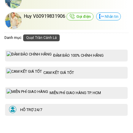
Huy Võ0919831906
Gọi điện
Nhắn tin
Danh mục:
Quạt Trần Cánh Lá
ĐẢM BẢO 100% CHÍNH HÃNG
CAM KẾT GIÁ TỐT
MIỄN PHÍ GIAO HÀNG TP. HCM
HỖ TRỢ 24/7