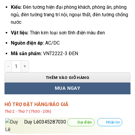
Kiểu:
Đèn tường hiện đại phòng khách, phòng ăn, phòng
ngủ, đèn tường trang trí nội, ngoại thất, đèn tường chống
nước
Vật liệu:
Thân kim loại sơn tĩnh điện màu đen
Nguồn điện áp:
AC/DC
Mã sản phẩm:
VNT2222-3 ĐEN
Đèn Vách Tường Ngoài Trời Hiện Đại VNT2222-3 Đen số lượng
THÊM VÀO GIỎ HÀNG
MUA NGAY
HỖ TRỢ ĐẶT HÀNG/BÁO GIÁ
Thứ 2 - Thứ 7 (7h30 - 20h)
Duy Lê0345287030
Gọi điện
Nhắn tin