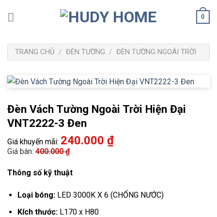
Bỏ
0
qua
nội
dung
TRANG CHỦ
/
ĐÈN TƯỜNG
/
ĐÈN TƯỜNG NGOÀI TRỜI
Đèn Vách Tường Ngoài Trời Hiện Đại
VNT2222-3 Đen
240.000
₫
Giá khuyến mãi:
Giá bán:
400.000
₫
Thông số kỹ thuật
Loại bóng:
LED 3000K X 6 (CHỐNG NƯỚC)
Kích thước:
L170 x H80