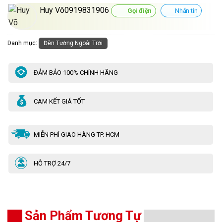
Huy Võ0919831906
Gọi điện
Nhắn tin
Danh mục:
Đèn Tường Ngoài Trời
ĐẢM BẢO 100% CHÍNH HÃNG
CAM KẾT GIÁ TỐT
MIỄN PHÍ GIAO HÀNG TP. HCM
HỖ TRỢ 24/7
Sản Phẩm Tương Tự