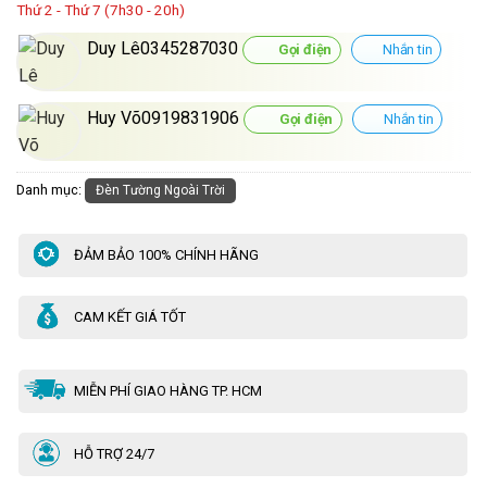
Thứ 2 - Thứ 7 (7h30 - 20h)
Duy Lê0345287030
Gọi điện
Nhắn tin
Huy Võ0919831906
Gọi điện
Nhắn tin
Danh mục:
Đèn Tường Ngoài Trời
ĐẢM BẢO 100% CHÍNH HÃNG
CAM KẾT GIÁ TỐT
MIỄN PHÍ GIAO HÀNG TP. HCM
HỖ TRỢ 24/7