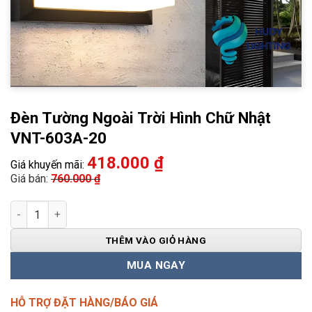
Đèn Tường Ngoài Trời Hình Chữ Nhật
VNT-603A-20
418.000
₫
Giá khuyến mãi:
Giá bán:
760.000
₫
Đèn Tường Ngoài Trời Hình Chữ Nhật VNT-603A-20 số lượng
THÊM VÀO GIỎ HÀNG
MUA NGAY
HỖ TRỢ ĐẶT HÀNG/BÁO GIÁ