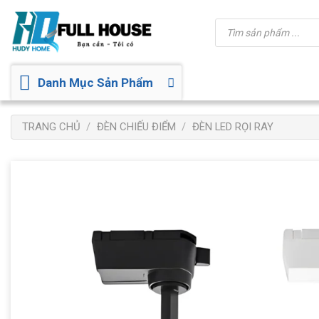
Bỏ
Tìm
qua
kiếm
sản
nội
phẩm
dung
Danh Mục Sản Phẩm
TRANG CHỦ
/
ĐÈN CHIẾU ĐIỂM
/
ĐÈN LED RỌI RAY