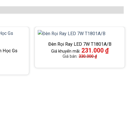
Đèn Rọi Ray LED 7W T1801A/B
231.000
₫
nh Học Gs
Giá khuyến mãi:
Giá bán:
330.000
₫
H