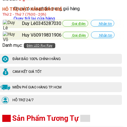
Chưa có sản phẩm trong giỏ hàng.
HỖ TRỢ ĐẶT HÀNG/BÁO GIÁ
Thứ 2 - Thứ 7 (7h30 - 20h)
Quay trở lại cửa hàng
Duy Lê0345287030
Gọi điện
Nhắn tin
Huy Võ0919831906
Gọi điện
Nhắn tin
Danh mục:
Đèn LED Rọi Ray
ĐẢM BẢO 100% CHÍNH HÃNG
CAM KẾT GIÁ TỐT
MIỄN PHÍ GIAO HÀNG TP. HCM
HỖ TRỢ 24/7
Sản Phẩm Tương Tự