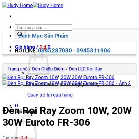
Bỏ
qua
nội
dung
Tìm
kiếm
Danh Mục Sản Phẩm
sản
phẩm
Giỏ hàng /
0
₫
0
0345287030
0945311906
HOTLINE:
-
Trang chủ
/
Đèn Chiếu Điểm
/
Đèn LED Rọi Ray
Chưa có sản phẩm trong giỏ hàng.
Quay trở lại cửa hàng
0
Đèn Rọi Ray Zoom 10W, 20W
Giỏ hàng
30W Euroto FR-306
Giá bán:
0
₫