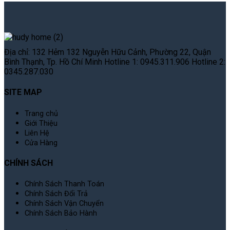
Địa chỉ: 132 Hẻm 132 Nguyễn Hữu Cảnh, Phường 22, Quận
Bình Thạnh, Tp. Hồ Chí Minh Hotline 1: 0945.311.906 Hotline 2:
0345.287.030
SITE MAP
Trang chủ
Giới Thiệu
Liên Hệ
Cửa Hàng
CHÍNH SÁCH
Chính Sách Thanh Toán
Chính Sách Đổi Trả
Chính Sách Vận Chuyển
Chính Sách Bảo Hành