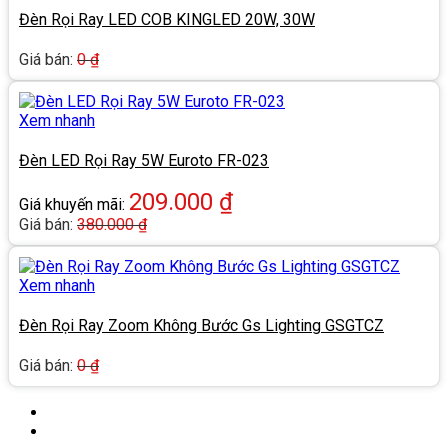
Đèn Rọi Ray LED COB KINGLED 20W, 30W
Giá bán:
0
₫
Xem nhanh
Đèn LED Rọi Ray 5W Euroto FR-023
209.000
₫
Giá khuyến mãi:
Giá bán:
380.000
₫
Xem nhanh
Đèn Rọi Ray Zoom Không Bước Gs Lighting GSGTCZ
Giá bán:
0
₫