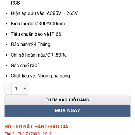
RGB
Điện áp đầu vào: AC85V – 265V
Kích thước: Ø300*300mm
Tiêu chuẩn bảo vệ:IP 66
Bảo hành:24 Tháng
Chỉ số hoàn màu/CRI:80Ra
Góc chiếu:30˚
Chất liệu vỏ: Nhôm pha gang
Đèn Rọi Cột Ngoài Trời 81W HDCDTKT-81 số lượng
THÊM VÀO GIỎ HÀNG
MUA NGAY
HỖ TRỢ ĐẶT HÀNG/BÁO GIÁ
Thứ 2 - Thứ 7 (7h30 - 20h)