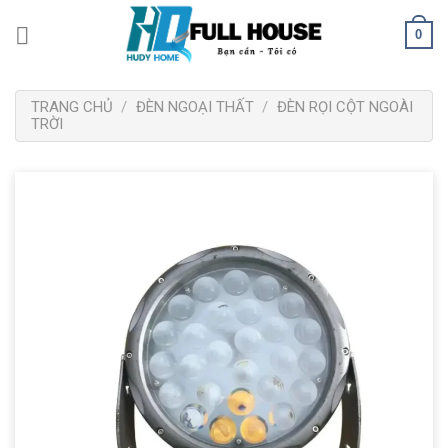
Bỏ
0
qua
nội
dung
TRANG CHỦ
/
ĐÈN NGOẠI THẤT
/
ĐÈN RỌI CỘT NGOÀI
TRỜI