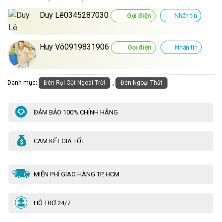
Duy Lê0345287030
Gọi điện
Nhắn tin
Huy Võ0919831906
Gọi điện
Nhắn tin
Danh mục:
,
Đèn Rọi Cột Ngoài Trời
Đèn Ngoại Thất
ĐẢM BẢO 100% CHÍNH HÃNG
CAM KẾT GIÁ TỐT
MIỄN PHÍ GIAO HÀNG TP. HCM
HỖ TRỢ 24/7