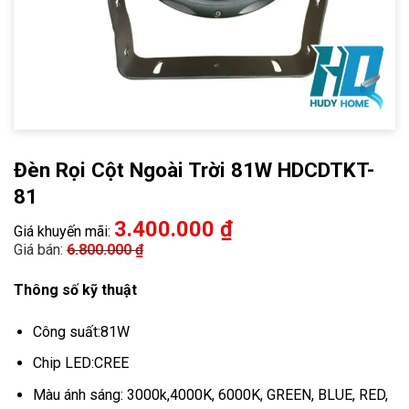
Đèn Rọi Cột Ngoài Trời 81W HDCDTKT-
81
3.400.000
₫
Giá khuyến mãi:
Giá bán:
6.800.000
₫
Thông số kỹ thuật
Công suất:81W
Chip LED:CREE
Màu ánh sáng: 3000k,4000K, 6000K, GREEN, BLUE, RED,