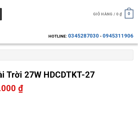
0
GIỎ HÀNG /
0
₫
0345287030
0945311906
HOTLINE:
-
oài Trời 27W HDCDTKT-27
.000
₫