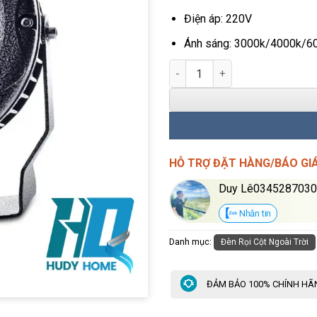
Điện áp: 220V
Ánh sáng: 3000k/4000k/6
Đèn Rọi Cột Ngoài Trời 27W H
HỖ TRỢ ĐẶT HÀNG/BÁO GI
Duy Lê034528703
Nhắn tin
Danh mục:
Đèn Rọi Cột Ngoài Trời
ĐẢM BẢO 100% CHÍNH HÃ