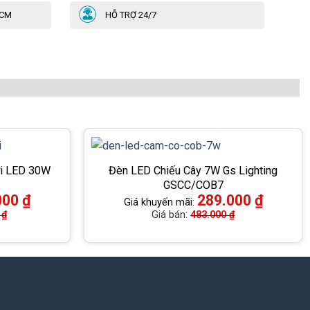
HCM
HỖ TRỢ 24/7
ời LED 30W
Đèn LED Chiếu Cây 7W Gs Lighting
GSCC/COB7
000
₫
289.000
₫
Giá khuyến mãi:
0
₫
Giá bán:
483.000
₫