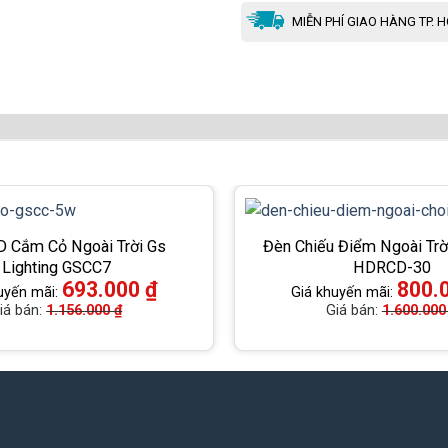
MIỄN PHÍ GIAO HÀNG TP. 
D Cắm Cỏ Ngoài Trời Gs
Đèn Chiếu Điểm Ngoài Tr
Lighting GSCC7
HDRCD-30
693.000
₫
800.
uyến mãi:
Giá khuyến mãi:
iá bán:
1.156.000
₫
Giá bán:
1.600.00