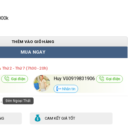
000k
DCDTKT-27 số lượng
THÊM VÀO GIỎ HÀNG
MUA NGAY
Á
Thứ 2 - Thứ 7 (7h30 - 20h)
0
Huy Võ0919831906
Gọi điện
Gọi điện
Nhắn tin
,
Đèn Ngoại Thất
NG
CAM KẾT GIÁ TỐT