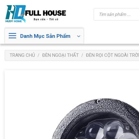
Bỏ
Tìm
qua
kiếm
sản
nội
phẩm
dung
Danh Mục Sản Phẩm
TRANG CHỦ
/
ĐÈN NGOẠI THẤT
/
ĐÈN RỌI CỘT NGOÀI TRỜ