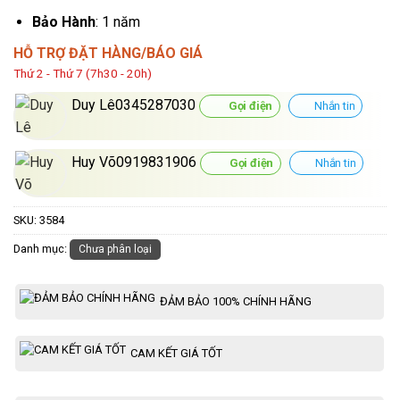
Bảo Hành
: 1 năm
HỖ TRỢ ĐẶT HÀNG/BÁO GIÁ
Thứ 2 - Thứ 7 (7h30 - 20h)
Duy Lê0345287030
Gọi điện
Nhắn tin
Huy Võ0919831906
Gọi điện
Nhắn tin
SKU:
3584
Danh mục:
Chưa phân loại
ĐẢM BẢO 100% CHÍNH HÃNG
CAM KẾT GIÁ TỐT