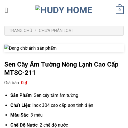
Bỏ
0
qua
nội
dung
TRANG CHỦ
/
CHƯA PHÂN LOẠI
Sen Cây Âm Tường Nóng Lạnh Cao Cấp
MTSC-211
Giá bán:
0
₫
Sản Phẩm
: Sen cây tắm âm tường
Chất Liệu
: Inox 304 cao cấp sơn tĩnh điện
Màu Sắc
: 3 màu
Chế Độ Nước
: 2 chế độ nước