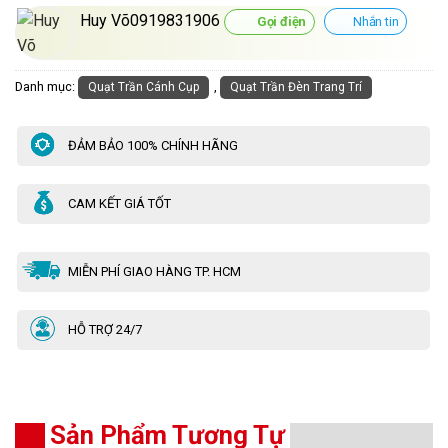
Huy Võ0919831906
Gọi điện
Nhắn tin
Danh mục:
,
Quạt Trần Cánh Cụp
Quạt Trần Đèn Trang Trí
ĐẢM BẢO 100% CHÍNH HÃNG
CAM KẾT GIÁ TỐT
MIỄN PHÍ GIAO HÀNG TP. HCM
HỖ TRỢ 24/7
Sản Phẩm Tương Tự