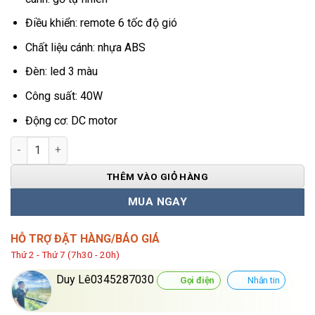
Điều khiển: remote 6 tốc độ gió
Chất liệu cánh: nhựa ABS
Đèn: led 3 màu
Công suất: 40W
Động cơ: DC motor
Quạt Trần Giấu Cánh Có Đèn QViFa-86 số lượng
THÊM VÀO GIỎ HÀNG
MUA NGAY
HỖ TRỢ ĐẶT HÀNG/BÁO GIÁ
Thứ 2 - Thứ 7 (7h30 - 20h)
Duy Lê0345287030
Gọi điện
Nhắn tin