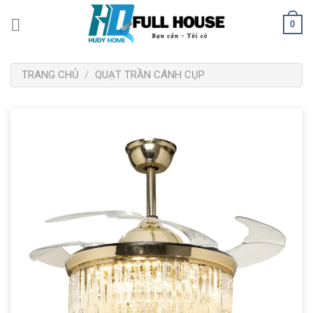
Bỏ
0
qua
nội
dung
TRANG CHỦ
/
QUẠT TRẦN CÁNH CỤP