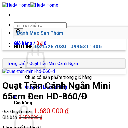
Bỏ
qua
nội
dung
Tìm
kiếm
Danh Mục Sản Phẩm
sản
phẩm
Giỏ hàng /
0
₫
0
0345287030
0945311906
HOTLINE:
-
Trang chủ
/
Quạt Trần Mini Cánh Ngắn
Chưa có sản phẩm trong giỏ hàng.
Quạt Trần Cánh Ngắn Mini
Quay trở lại cửa hàng
65cm Đen HD-860/Đ
0
Giỏ hàng
1.680.000
₫
Giá khuyến mãi:
Giá bán:
3.650.000
₫
Thông số kỹ thuật