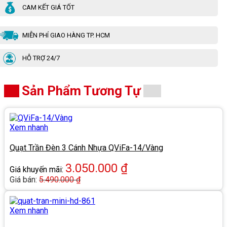
CAM KẾT GIÁ TỐT
MIỄN PHÍ GIAO HÀNG TP. HCM
HỖ TRỢ 24/7
Sản Phẩm Tương Tự
Xem nhanh
Quạt Trần Đèn 3 Cánh Nhựa QViFa-14/Vàng
3.050.000
₫
Giá khuyến mãi:
Giá bán:
5.490.000
₫
Xem nhanh