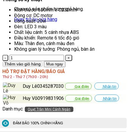
Chưa có sản phẩm trong giỏ hàng.
Kích thước: 650mm x C230mm
Động cơ: DC motor
Quay trở lại cửa hàng
Công suất: 20w
Đèn: LED 3 màu
Chất liệu cánh: 5 cánh nhựa ABS
Điều khiển: Remote 6 tốc độ gió
Màu: Thân đen, cánh màu đen
Không gian lý tưởng: Phòng ngủ, bàn ăn
Quạt
Trần
Thêm vào giỏ hàng
Mua ngay
Cánh
HỖ TRỢ ĐẶT HÀNG/BÁO GIÁ
Ngắn
Thứ 2 - Thứ 7 (7h30 - 20h)
Mini
65cm
Duy Lê0345287030
Gọi điện
Nhắn tin
Đen
HD-
Huy Võ0919831906
Gọi điện
Nhắn tin
860/
Đ
Danh mục:
Quạt Trần Mini Cánh Ngắn
số
lượng
ĐẢM BẢO 100% CHÍNH HÃNG