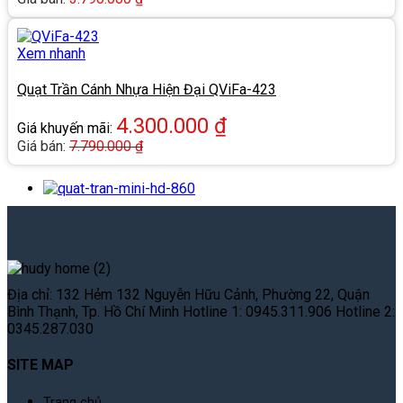
Xem nhanh
Quạt Trần Cánh Nhựa Hiện Đại QViFa-423
4.300.000
₫
Giá khuyến mãi:
Giá bán:
7.790.000
₫
Địa chỉ: 132 Hẻm 132 Nguyễn Hữu Cảnh, Phường 22, Quận
Bình Thạnh, Tp. Hồ Chí Minh Hotline 1: 0945.311.906 Hotline 2:
0345.287.030
SITE MAP
Trang chủ