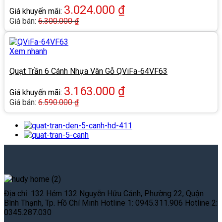
3.024.000
₫
Giá khuyến mãi:
Giá bán:
6.300.000
₫
Xem nhanh
Quạt Trần 6 Cánh Nhựa Vân Gỗ QViFa-64VF63
3.163.000
₫
Giá khuyến mãi:
Giá bán:
6.590.000
₫
Địa chỉ: 132 Hẻm 132 Nguyễn Hữu Cảnh, Phường 22, Quận
Bình Thạnh, Tp. Hồ Chí Minh Hotline 1: 0945.311.906 Hotline 2:
0345.287.030