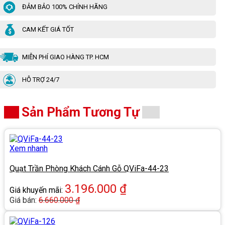
ĐẢM BẢO 100% CHÍNH HÃNG
CAM KẾT GIÁ TỐT
MIỄN PHÍ GIAO HÀNG TP. HCM
HỖ TRỢ 24/7
Sản Phẩm Tương Tự
Xem nhanh
Quạt Trần Phòng Khách Cánh Gỗ QViFa-44-23
3.196.000
₫
Giá khuyến mãi:
Giá bán:
6.660.000
₫