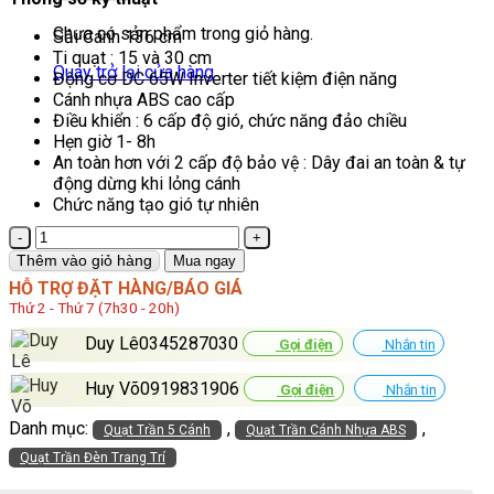
Chưa có sản phẩm trong giỏ hàng.
Sải Cánh 136 cm
Ti quạt : 15 và 30 cm
Quay trở lại cửa hàng
Động cơ DC 65W Inverter tiết kiệm điện năng
Cánh nhựa ABS cao cấp
Điều khiển : 6 cấp độ gió, chức năng đảo chiều
Hẹn giờ 1- 8h
An toàn hơn với 2 cấp độ bảo vệ : Dây đai an toàn & tự
động dừng khi lỏng cánh
Chức năng tạo gió tự nhiên
Quạt
Trần
Thêm vào giỏ hàng
Mua ngay
5
HỖ TRỢ ĐẶT HÀNG/BÁO GIÁ
Cánh
Thứ 2 - Thứ 7 (7h30 - 20h)
Nhựa
ABS
Duy Lê0345287030
Gọi điện
Nhắn tin
Màu
Đen
Huy Võ0919831906
Gọi điện
Nhắn tin
HD-
811
Danh mục:
,
,
Quạt Trần 5 Cánh
Quạt Trần Cánh Nhựa ABS
số
Quạt Trần Đèn Trang Trí
lượng