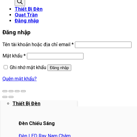
sản
Thiết Bị Đèn
phẩm
Quạt Trần
Đăng nhập
Đăng nhập
Bắt
Tên tài khoản hoặc địa chỉ email
*
buộc
Bắt
Mật khẩu
*
buộc
Ghi nhớ mật khẩu
Đăng nhập
Quên mật khẩu?
Thiết Bị Đèn
Đèn Chiếu Sáng
Đèn LED Ray Nam Châm