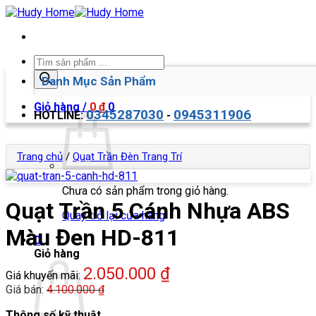
Bỏ
qua
nội
dung
Tìm
kiếm
Danh Mục Sản Phẩm
sản
phẩm
Giỏ hàng /
0
₫
0
0345287030
0945311906
HOTLINE:
-
Trang chủ
/
Quạt Trần Đèn Trang Trí
Chưa có sản phẩm trong giỏ hàng.
Quạt Trần 5 Cánh Nhựa ABS
Quay trở lại cửa hàng
Màu Đen HD-811
0
Giỏ hàng
2.050.000
₫
Giá khuyến mãi:
Giá bán:
4.100.000
₫
Thông số kỹ thuật