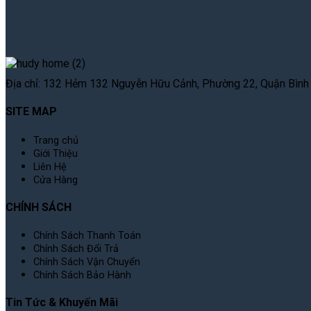
Địa chỉ: 132 Hẻm 132 Nguyễn Hữu Cảnh, Phường 22, Quận Bình T
SITE MAP
Trang chủ
Giới Thiệu
Liên Hệ
Cửa Hàng
CHÍNH SÁCH
Chính Sách Thanh Toán
Chính Sách Đổi Trả
Chính Sách Vận Chuyển
Chính Sách Bảo Hành
Tin Tức & Khuyến Mãi