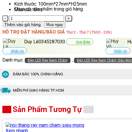
Kích thước: 100mm*27mm*H25mm
Chưa có sản phẩm trong giỏ hàng.
Màu sắc: Đen
Hộp
Quay trở lại cửa hàng
Nối
Thêm vào giỏ hàng
Mua ngay
Nguồn
HỖ TRỢ ĐẶT HÀNG/BÁO GIÁ
Thứ 2 - Thứ 7 (7h30 - 20h)
Ray
Nam
Duy Lê0345287030
H
Gọi điện
Châm
Siêu
Nhắn tin
Nhắn tin
Mỏng
Danh mục:
,
Đèn LED Ray Nam Châm
Đèn LED Ray Nam Châm Siêu Mỏ
số
lượng
ĐẢM BẢO 100% CHÍNH HÃNG
MIỄN PHÍ GIAO HÀNG TP. HCM
Sản Phẩm Tương Tự
Xem nhanh