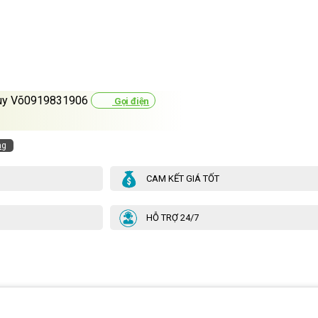
uy Võ0919831906
Gọi điện
ng
CAM KẾT GIÁ TỐT
HỖ TRỢ 24/7