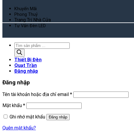
Khuyến Mãi
Phong Thuỷ
Trang Trí Nhà Cửa
Tư Vấn Đèn LED
Tìm
kiếm
sản
Thiết Bị Đèn
phẩm
Quạt Trần
Đăng nhập
Đăng nhập
Bắt
Tên tài khoản hoặc địa chỉ email
*
buộc
Bắt
Mật khẩu
*
buộc
Ghi nhớ mật khẩu
Đăng nhập
Quên mật khẩu?