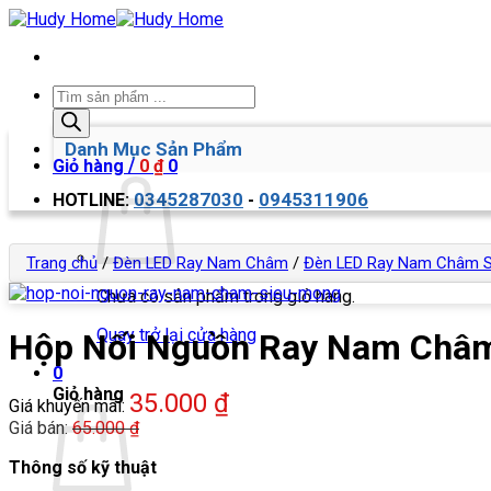
Bỏ
qua
nội
dung
Tìm
kiếm
sản
Danh Mục Sản Phẩm
phẩm
Giỏ hàng /
0
₫
0
0345287030
0945311906
HOTLINE:
-
Trang chủ
/
Đèn LED Ray Nam Châm
/
Đèn LED Ray Nam Châm S
Chưa có sản phẩm trong giỏ hàng.
Quay trở lại cửa hàng
Hộp Nối Nguồn Ray Nam Châ
0
Giỏ hàng
35.000
₫
Giá khuyến mãi:
Giá bán:
65.000
₫
Thông số kỹ thuật