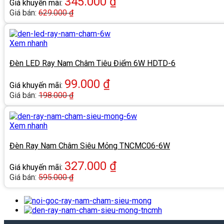
345.000
₫
Giá khuyến mãi:
Giá bán:
629.000
₫
Xem nhanh
Đèn LED Ray Nam Châm Tiêu Điểm 6W HDTD-6
99.000
₫
Giá khuyến mãi:
Giá bán:
198.000
₫
Xem nhanh
Đèn Ray Nam Châm Siêu Mỏng TNCMC06-6W
327.000
₫
Giá khuyến mãi:
Giá bán:
595.000
₫