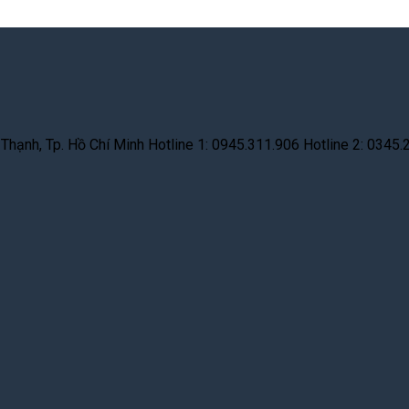
hạnh, Tp. Hồ Chí Minh Hotline 1: 0945.311.906 Hotline 2: 0345.