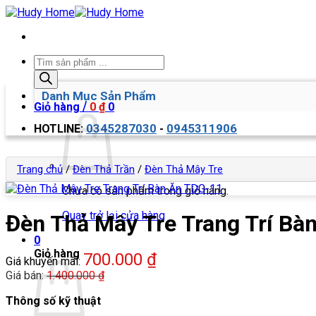
Bỏ
qua
nội
dung
Tìm
kiếm
sản
Danh Mục Sản Phẩm
phẩm
Giỏ hàng /
0
₫
0
0345287030
0945311906
HOTLINE:
-
Trang chủ
/
Đèn Thả Trần
/
Đèn Thả Mây Tre
Chưa có sản phẩm trong giỏ hàng.
Quay trở lại cửa hàng
Đèn Thả Mây Tre Trang Trí Bà
0
Giỏ hàng
700.000
₫
Giá khuyến mãi:
Giá bán:
1.400.000
₫
Thông số kỹ thuật