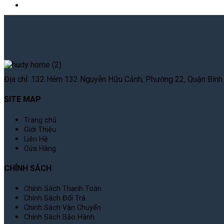
Địa chỉ: 132 Hẻm 132 Nguyễn Hữu Cảnh, Phường 22, Quận Bình T
SITE MAP
Trang chủ
Giới Thiệu
Liên Hệ
Cửa Hàng
CHÍNH SÁCH
Chính Sách Thanh Toán
Chính Sách Đổi Trả
Chính Sách Vận Chuyển
Chính Sách Bảo Hành