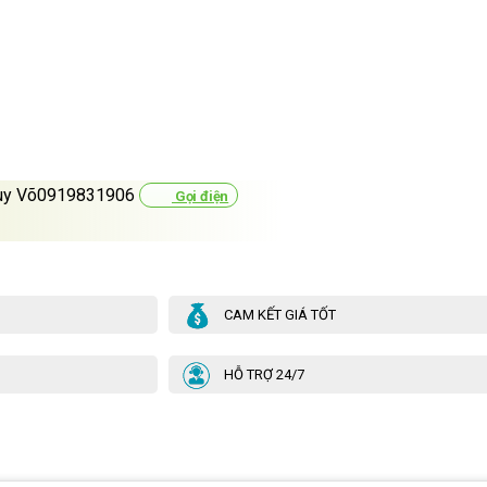
uy Võ0919831906
Gọi điện
CAM KẾT GIÁ TỐT
HỖ TRỢ 24/7