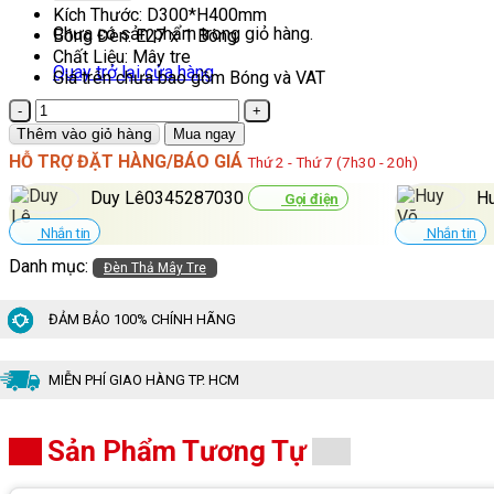
Kích Thước: D300*H400mm
Chưa có sản phẩm trong giỏ hàng.
Bóng Đèn: E27 x 1 Bóng
Chất Liệu: Mây tre
Quay trở lại cửa hàng
Giá trên chưa bao gồm Bóng và VAT
Đèn
Thả
Thêm vào giỏ hàng
Mua ngay
Mây
HỖ TRỢ ĐẶT HÀNG/BÁO GIÁ
Thứ 2 - Thứ 7 (7h30 - 20h)
Tre
Trang
Duy Lê0345287030
H
Gọi điện
Trí
Bàn
Nhắn tin
Nhắn tin
Ăn
Danh mục:
Đèn Thả Mây Tre
TDG-
11
số
ĐẢM BẢO 100% CHÍNH HÃNG
lượng
MIỄN PHÍ GIAO HÀNG TP. HCM
Sản Phẩm Tương Tự