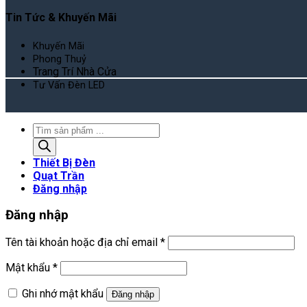
Tin Tức & Khuyến Mãi
Khuyến Mãi
Phong Thuỷ
Trang Trí Nhà Cửa
Tư Vấn Đèn LED
Tìm
kiếm
sản
Thiết Bị Đèn
phẩm
Quạt Trần
Đăng nhập
Đăng nhập
Bắt
Tên tài khoản hoặc địa chỉ email
*
buộc
Bắt
Mật khẩu
*
buộc
Ghi nhớ mật khẩu
Đăng nhập