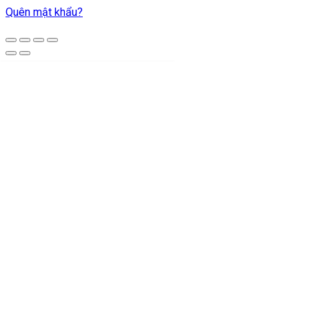
Quên mật khẩu?
Thiết Bị Đèn
Đèn Chiếu Sáng
Đèn LED Ray Nam Châm
Đèn Trang Trí
Đèn Thả Trần
Đèn Bàn
Đèn Ngoại Thất
Đèn Rọi Cột
Đèn Chiếu Điểm Ngoài trời