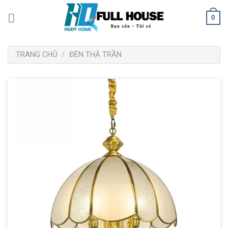
Bỏ
0
qua
nội
dung
TRANG CHỦ
/
ĐÈN THẢ TRẦN