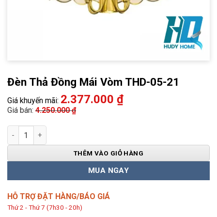
Đèn Thả Đồng Mái Vòm THD-05-21
2.377.000
₫
Giá khuyến mãi:
Giá bán:
4.250.000
₫
Đèn Thả Đồng Mái Vòm THD-05-21 số lượng
THÊM VÀO GIỎ HÀNG
MUA NGAY
HỖ TRỢ ĐẶT HÀNG/BÁO GIÁ
Thứ 2 - Thứ 7 (7h30 - 20h)