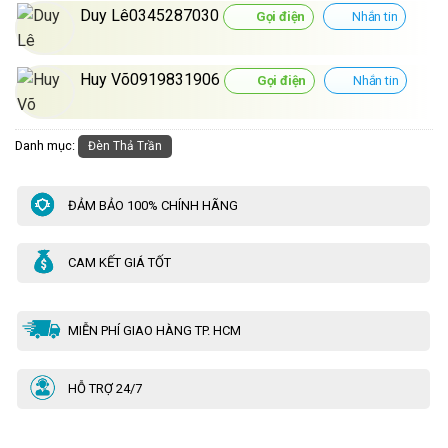
Duy Lê0345287030
Gọi điện
Nhắn tin
Huy Võ0919831906
Gọi điện
Nhắn tin
Danh mục:
Đèn Thả Trần
ĐẢM BẢO 100% CHÍNH HÃNG
CAM KẾT GIÁ TỐT
MIỄN PHÍ GIAO HÀNG TP. HCM
HỖ TRỢ 24/7