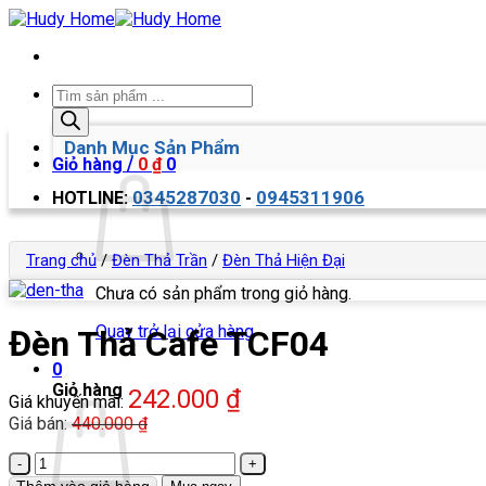
Bỏ
qua
nội
dung
Tìm
kiếm
sản
Danh Mục Sản Phẩm
phẩm
Giỏ hàng /
0
₫
0
0345287030
0945311906
HOTLINE:
-
Trang chủ
/
Đèn Thả Trần
/
Đèn Thả Hiện Đại
Chưa có sản phẩm trong giỏ hàng.
Quay trở lại cửa hàng
Đèn Thả Cafe TCF04
0
Giỏ hàng
242.000
₫
Giá khuyến mãi:
Giá bán:
440.000
₫
Đèn
Thả