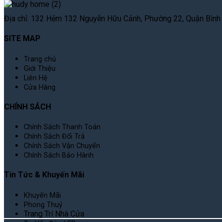
Địa chỉ: 132 Hẻm 132 Nguyễn Hữu Cảnh, Phường 22, Quận Bình T
SITE MAP
Trang chủ
Giới Thiệu
Liên Hệ
Cửa Hàng
CHÍNH SÁCH
Chính Sách Thanh Toán
Chính Sách Đổi Trả
Chính Sách Vận Chuyển
Chính Sách Bảo Hành
Tin Tức & Khuyến Mãi
Khuyến Mãi
Phong Thuỷ
Trang Trí Nhà Cửa