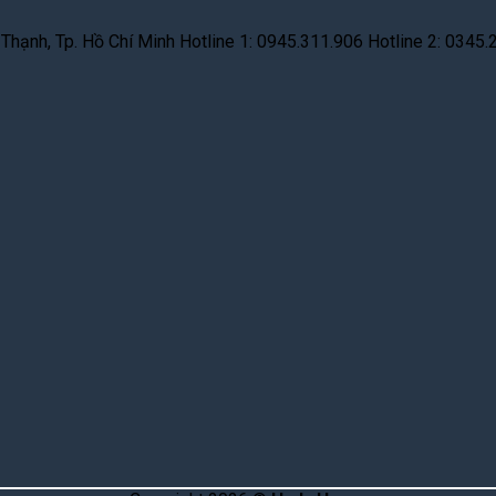
hạnh, Tp. Hồ Chí Minh Hotline 1: 0945.311.906 Hotline 2: 0345.