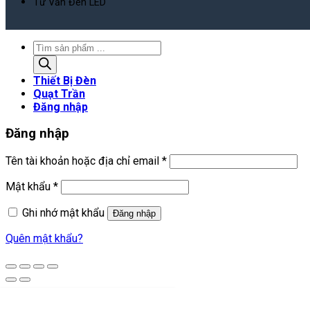
Tư Vấn Đèn LED
Tìm
kiếm
sản
Thiết Bị Đèn
phẩm
Quạt Trần
Đăng nhập
Đăng nhập
Bắt
Tên tài khoản hoặc địa chỉ email
*
buộc
Bắt
Mật khẩu
*
buộc
Ghi nhớ mật khẩu
Đăng nhập
Quên mật khẩu?
Thiết Bị Đèn