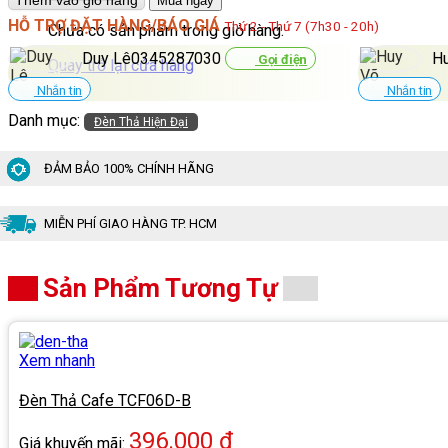
Thêm vào giỏ hàng
Mua ngay
Cafe
HỖ TRỢ ĐẶT HÀNG/BÁO GIÁ
Thứ 2 - Thứ 7 (7h30 - 20h)
Chưa có sản phẩm trong giỏ hàng.
TCF04
số
Duy Lê0345287030
H
Gọi điện
Quay trở lại cửa hàng
lượng
Nhắn tin
Nhắn tin
Danh mục:
Đèn Thả Hiện Đại
ĐẢM BẢO 100% CHÍNH HÃNG
MIỄN PHÍ GIAO HÀNG TP. HCM
Sản Phẩm Tương Tự
Xem nhanh
Đèn Thả Cafe TCF06D-B
396.000
₫
Giá khuyến mãi: