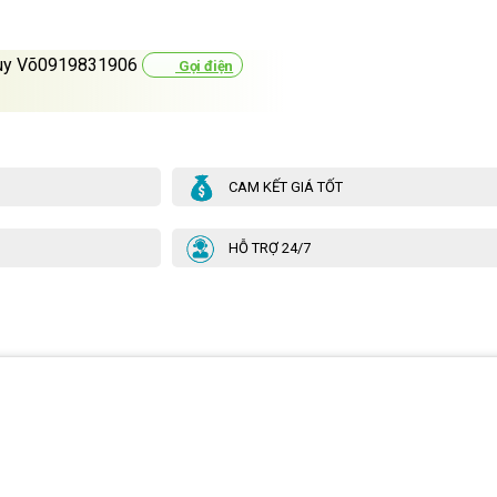
uy Võ0919831906
Gọi điện
CAM KẾT GIÁ TỐT
HỖ TRỢ 24/7