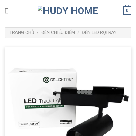
Bỏ
0
qua
nội
dung
TRANG CHỦ
/
ĐÈN CHIẾU ĐIỂM
/
ĐÈN LED RỌI RAY