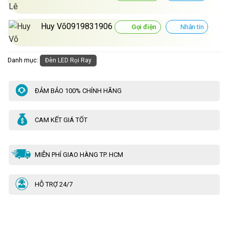
Huy Võ0919831906
Gọi điện
Nhắn tin
Danh mục:
Đèn LED Rọi Ray
ĐẢM BẢO 100% CHÍNH HÃNG
CAM KẾT GIÁ TỐT
MIỄN PHÍ GIAO HÀNG TP. HCM
HỖ TRỢ 24/7