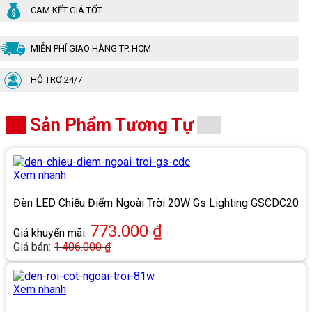
CAM KẾT GIÁ TỐT
MIỄN PHÍ GIAO HÀNG TP. HCM
HỖ TRỢ 24/7
Sản Phẩm Tương Tự
Xem nhanh
Đèn LED Chiếu Điểm Ngoài Trời 20W Gs Lighting GSCDC20
773.000
₫
Giá khuyến mãi:
Giá bán:
1.406.000
₫
Xem nhanh