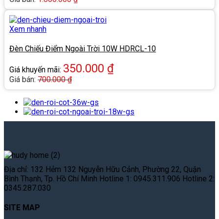
Xem nhanh
Đèn Chiếu Điểm Ngoài Trời 10W HDRCL-10
350.000
₫
Giá khuyến mãi:
Giá bán:
700.000
₫
Địa chỉ: 132 Hẻm 132 Nguyễn Hữu Cảnh, Phường 22, Quận
Bình Thạnh, Tp. Hồ Chí Minh Hotline 1: 0945.311.906 Hotline 2:
0345.287.030
SITE MAP