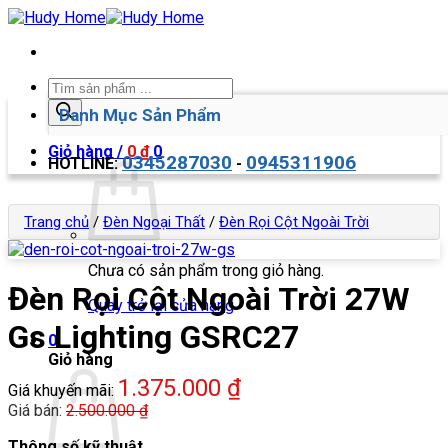
Bỏ
qua
nội
dung
Tìm
kiếm
Danh Mục Sản Phẩm
sản
phẩm
Giỏ hàng /
0
₫
0
0345287030
0945311906
HOTLINE:
-
Trang chủ
/
Đèn Ngoại Thất
/
Đèn Rọi Cột Ngoài Trời
Chưa có sản phẩm trong giỏ hàng.
Đèn Rọi Cột Ngoài Trời 27W
Quay trở lại cửa hàng
Gs Lighting GSRC27
0
Giỏ hàng
1.375.000
₫
Giá khuyến mãi:
Giá bán:
2.500.000
₫
Thông số kỹ thuật