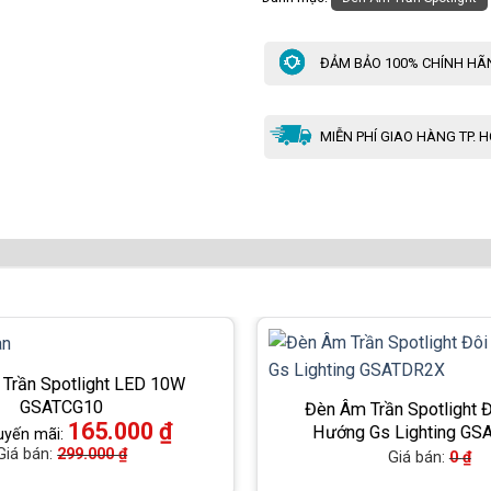
ĐẢM BẢO 100% CHÍNH HÃ
MIỄN PHÍ GIAO HÀNG TP. 
Trần Spotlight LED 10W
GSATCG10
Đèn Âm Trần Spotlight Đ
165.000
₫
Hướng Gs Lighting G
uyến mãi:
Giá bán:
299.000
₫
Giá bán:
0
₫