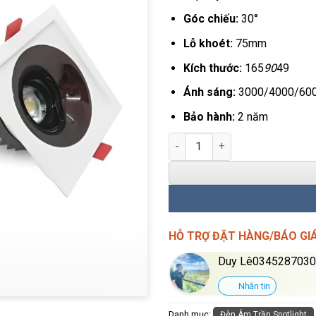
Góc chiếu:
30°
Lỗ khoét:
75mm
Kích thước:
165
90
49
Ánh sáng:
3000/4000/60
Bảo hành:
2 năm
Đèn LED Âm Trần Đôi Gs Light
HỖ TRỢ ĐẶT HÀNG/BÁO GI
Duy Lê034528703
Nhắn tin
Danh mục:
Đèn Âm Trần Spotlight