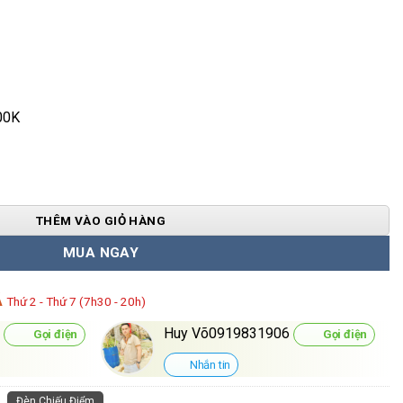
00K
ing 7W*2 số lượng
THÊM VÀO GIỎ HÀNG
MUA NGAY
Á
Thứ 2 - Thứ 7 (7h30 - 20h)
0
Huy Võ0919831906
Gọi điện
Gọi điện
Nhắn tin
,
Đèn Chiếu Điểm