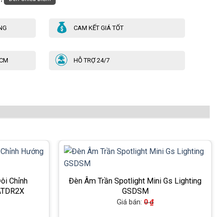
NG
CAM KẾT GIÁ TỐT
HCM
HỖ TRỢ 24/7
ôi Chỉnh
Đèn Âm Trần Spotlight Mini Gs Lighting
SATDR2X
GSDSM
Giá bán:
0
₫