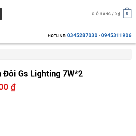
0
GIỎ HÀNG /
0
₫
0345287030
0945311906
HOTLINE:
-
 Đôi Gs Lighting 7W*2
000
₫