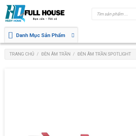
Bỏ
Tìm
qua
kiếm
sản
nội
phẩm
dung
Danh Mục Sản Phẩm
TRANG CHỦ
/
ĐÈN ÂM TRẦN
/
ĐÈN ÂM TRẦN SPOTLIGHT