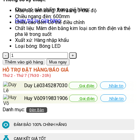
Chưa có sản phẩm trong giỏ hàng.
Màu sắc ánh sáng: Ánh sáng 3 chế độ
Chiều ngang đèn: 600mm
Quay trở lại cửa hàng
Chiều cao đèn: Có thể điều chỉnh
Chất liệu: Mâm đèn bằng kim loại sơn tĩnh điện và thẻ
pha lê trong suốt
Xuất xứ: Hàng nhập khẩu
Loại bóng: Bóng LED
Đèn
Bàn
Thêm vào giỏ hàng
Mua ngay
Trang
HỖ TRỢ ĐẶT HÀNG/BÁO GIÁ
Trí
Thứ 2 - Thứ 7 (7h30 - 20h)
Euroto
B131
Duy Lê0345287030
Gọi điện
Nhắn tin
số
lượng
Huy Võ0919831906
Gọi điện
Nhắn tin
Danh mục:
Đèn Bàn
ĐẢM BẢO 100% CHÍNH HÃNG
CAM KẾT GIÁ TỐT