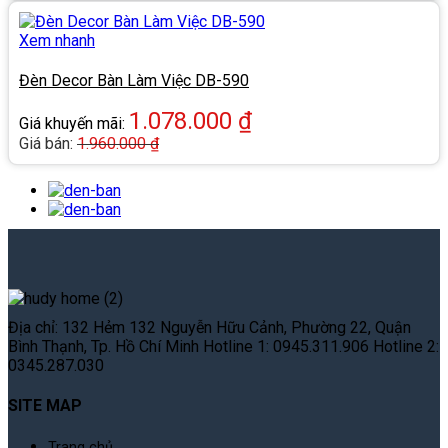
Xem nhanh
Đèn Decor Bàn Làm Việc DB-590
1.078.000
₫
Giá khuyến mãi:
Giá bán:
1.960.000
₫
Địa chỉ: 132 Hẻm 132 Nguyễn Hữu Cảnh, Phường 22, Quận
Bình Thạnh, Tp. Hồ Chí Minh Hotline 1: 0945.311.906 Hotline 2:
0345.287.030
SITE MAP
Trang chủ