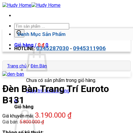
Bỏ
qua
nội
dung
Tìm
kiếm
Danh Mục Sản Phẩm
sản
phẩm
Giỏ hàng /
0
₫
0
0345287030
0945311906
HOTLINE:
-
Trang chủ
/
Đèn Bàn
Chưa có sản phẩm trong giỏ hàng.
Đèn Bàn Trang Trí Euroto
Quay trở lại cửa hàng
B131
0
Giỏ hàng
3.190.000
₫
Giá khuyến mãi:
Giá bán:
5.800.000
₫
Thông số kỹ thuật: