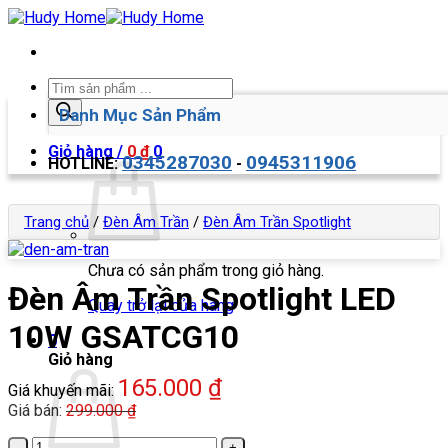
Bỏ
qua
nội
dung
Tìm
kiếm
Danh Mục Sản Phẩm
sản
phẩm
Giỏ hàng /
0
₫
0
0345287030
0945311906
HOTLINE:
-
Trang chủ
/
Đèn Âm Trần
/
Đèn Âm Trần Spotlight
Chưa có sản phẩm trong giỏ hàng.
Đèn Âm Trần Spotlight LED
Quay trở lại cửa hàng
10W GSATCG10
0
Giỏ hàng
165.000
₫
Giá khuyến mãi:
Giá bán:
299.000
₫
Đèn