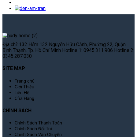
Địa chỉ: 132 Hẻm 132 Nguyễn Hữu Cảnh, Phường 22, Quận
Bình Thạnh, Tp. Hồ Chí Minh Hotline 1: 0945.311.906 Hotline 2:
0345.287.030
SITE MAP
Trang chủ
Giới Thiệu
Liên Hệ
Cửa Hàng
CHÍNH SÁCH
Chính Sách Thanh Toán
Chính Sách Đổi Trả
Chính Sách Vận Chuyển