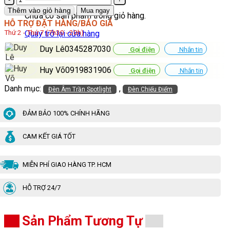
Âm
Thêm vào giỏ hàng
Mua ngay
Chưa có sản phẩm trong giỏ hàng.
Trần
HỖ TRỢ ĐẶT HÀNG/BÁO GIÁ
Spotlight
Thứ 2 - Thứ 7 (7h30 - 20h)
Quay trở lại cửa hàng
LED
10W
Duy Lê0345287030
Gọi điện
Nhắn tin
GSATCG10
số
Huy Võ0919831906
Gọi điện
Nhắn tin
lượng
Danh mục:
,
Đèn Âm Trần Spotlight
Đèn Chiếu Điểm
ĐẢM BẢO 100% CHÍNH HÃNG
CAM KẾT GIÁ TỐT
MIỄN PHÍ GIAO HÀNG TP. HCM
HỖ TRỢ 24/7
Sản Phẩm Tương Tự