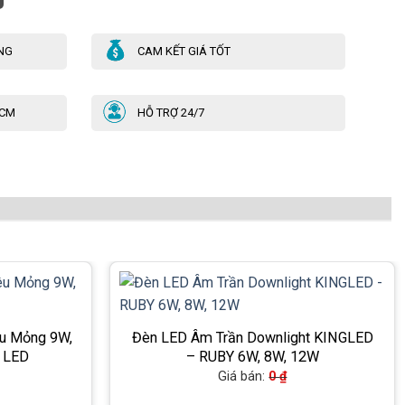
NG
CAM KẾT GIÁ TỐT
HCM
HỖ TRỢ 24/7
êu Mỏng 9W,
Đèn LED Âm Trần Downlight KINGLED
 LED
– RUBY 6W, 8W, 12W
Giá bán:
0
₫