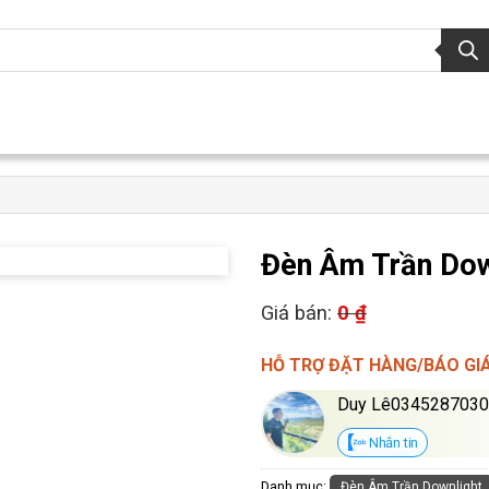
Đèn Âm Trần Dow
Giá bán:
0
₫
HỖ TRỢ ĐẶT HÀNG/BÁO GI
Duy Lê034528703
Nhắn tin
Danh mục:
Đèn Âm Trần Downlight