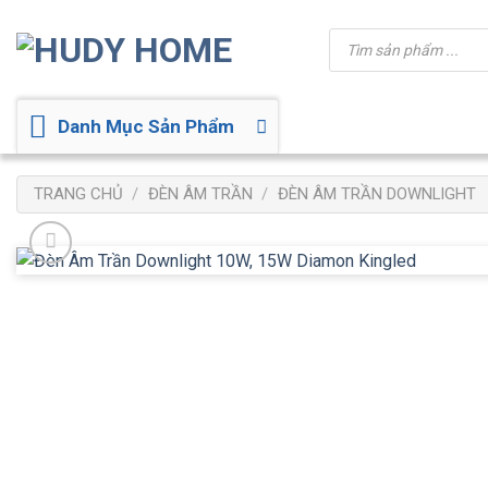
Bỏ
Tìm
qua
kiếm
sản
nội
phẩm
dung
Danh Mục Sản Phẩm
TRANG CHỦ
/
ĐÈN ÂM TRẦN
/
ĐÈN ÂM TRẦN DOWNLIGHT