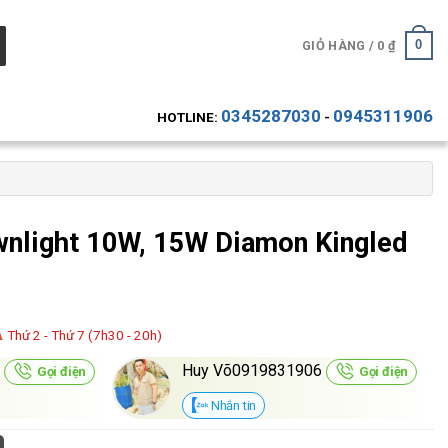
0
GIỎ HÀNG /
0
₫
0345287030
0945311906
HOTLINE:
-
nlight 10W, 15W Diamon Kingled
Á
Thứ 2 - Thứ 7 (7h30 - 20h)
0
Huy Võ0919831906
Gọi điện
Gọi điện
Nhắn tin