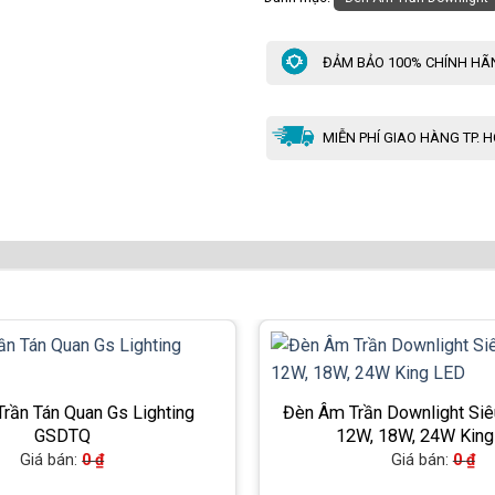
ĐẢM BẢO 100% CHÍNH HÃ
MIỄN PHÍ GIAO HÀNG TP. 
rần Tán Quan Gs Lighting
Đèn Âm Trần Downlight Si
GSDTQ
12W, 18W, 24W King
Giá bán:
0
₫
Giá bán:
0
₫